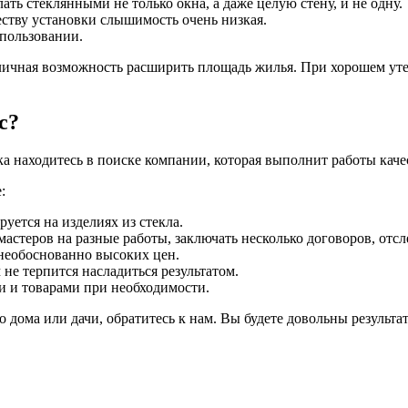
ать стеклянными не только окна, а даже целую стену, и не одну.
еству установки слышимость очень низкая.
пользовании.
отличная возможность расширить площадь жилья. При хорошем ут
с?
яка находитесь в поиске компании, которая выполнит работы кач
:
уется на изделиях из стекла.
мастеров на разные работы, заключать несколько договоров, отсл
 необоснованно высоких цен.
не терпится насладиться результатом.
 и товарами при необходимости.
о дома или дачи, обратитесь к нам. Вы будете довольны результа