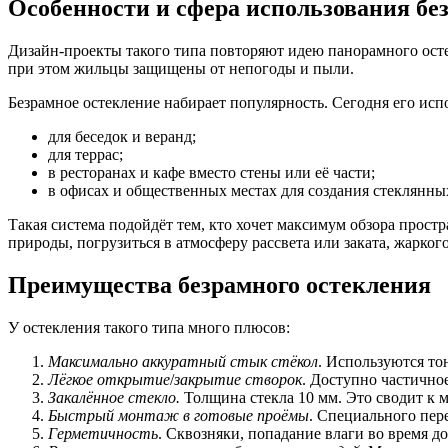
Особенности и сфера использования бе
Дизайн-проекты такого типа повторяют идею панорамного осте
при этом жильцы защищены от непогоды и пыли.
Безрамное остекление набирает популярность. Сегодня его исп
для беседок и веранд;
для террас;
в ресторанах и кафе вместо стены или её части;
в офисах и общественных местах для создания стеклянны
Такая система подойдёт тем, кто хочет максимум обзора прост
природы, погрузиться в атмосферу рассвета или заката, жарко
Преимущества безрамного остекления
У остекления такого типа много плюсов:
Максимально аккуратный стык стёкол
. Используются т
Лёгкое открытие
/
закрытие створок
. Доступно частично
Закалённое стекло.
Толщина стекла 10 мм. Это сводит к м
Быстрый монтаж в готовые проёмы
. Специального пере
Герметичность
. Сквозняки, попадание влаги во время до