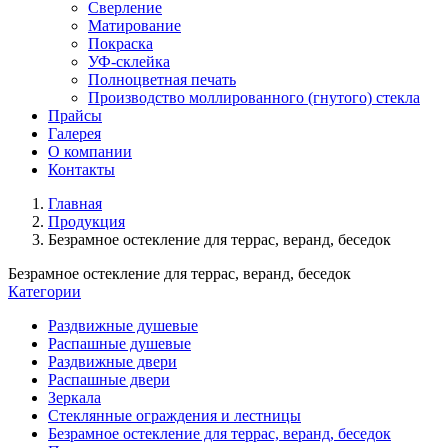
Сверление
Матирование
Покраска
УФ-склейка
Полноцветная печать
Производство моллированного (гнутого) стекла
Прайсы
Галерея
О компании
Контакты
Главная
Продукция
Безрамное остекление для террас, веранд, беседок
Безрамное остекление для террас, веранд, беседок
Категории
Раздвижные душевые
Распашные душевые
Раздвижные двери
Распашные двери
Зеркала
Стеклянные ограждения и лестницы
Безрамное остекление для террас, веранд, беседок