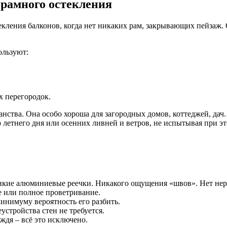
зрамного остекления
кления балконов, когда нет никаких рам, закрывающих пейзаж. 
ользуют:
х перегородок.
ранства. Она особо хороша для загородных домов, коттеджей, да
го летнего дня или осенних ливней и ветров, не испытывая при 
онкие алюминиевые реечки. Никакого ощущения «швов». Нет нер
е или полное проветривание.
инимуму вероятность его разбить.
устройства стен не требуется.
ждя – всё это исключено.